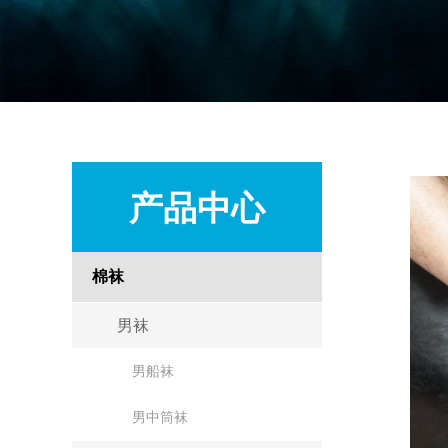
产品中心
棉袜
男袜
男船袜
男中筒袜