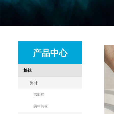
产品中心
棉袜
男袜
男船袜
男中筒袜